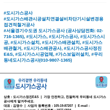
#도시가스공사
#도시가스배관시공설치연결설비차단기시설변경용
접견적철거공사
#서울경기수도권 도시가스공사
(
공사상담전화
: 02-
716-1365),
#도시가스
, #
도시가스공사
, #
도시가스시
공
, #
도시가스설치
, #
도시가스배관설치
, #
도시가스
배관철거, #
도시가스배관공사
, #
도시가스공사정진
E&S, #
도시가스시공업체
,
#가스보일러설치
, #
우리
동네도시가스공사(010-9807-1365)
상호 : 도시가스정진E&S | 가장 안전하고, 친절하게 우리동네 도시가스
공사에게 맡겨주세요.
대표 : 김영수 | 사업자 등록번호 : 105-19-87207 | E-mail :