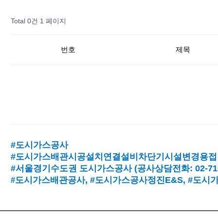
Total 0건
1 페이지
번호
제목
#도시가스공사
#도시가스배관시공설치연결설비차단기시설변경용접
#서울경기수도권 도시가스공사
(
공사상담전화
: 02-7
#
도시가스배관공사
, #
도시가스공사정진
E&S, #
도시