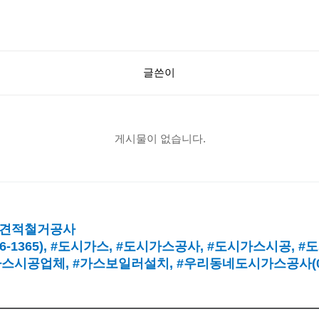
글쓴이
게시물이 없습니다.
견적철거공사
16-1365),
#도시가스
, #
도시가스공사
, #
도시가스시공
, #
도
가스시공업체
,
#가스보일러설치
, #
우리동네도시가스공사(010-