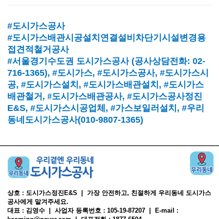
#도시가스공사
#도시가스배관시공설치연결설비차단기시설변경용
접견적철거공사
#서울경기수도권 도시가스공사
(
공사상담전화
: 02-
716-1365),
#도시가스
, #
도시가스공사
, #
도시가스시
공
, #
도시가스설치
, #
도시가스배관설치
, #
도시가스
배관철거, #
도시가스배관공사
, #
도시가스공사정진
E&S, #
도시가스시공업체
,
#가스보일러설치
, #
우리
동네도시가스공사(010-9807-1365)
상호 : 도시가스정진E&S | 가장 안전하고, 친절하게 우리동네 도시가스
공사에게 맡겨주세요.
대표 : 김영수 | 사업자 등록번호 : 105-19-87207 | E-mail :