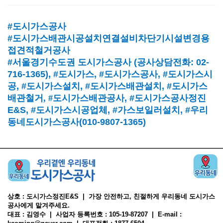
#도시가스공사
#도시가스배관시공설치연결설비차단기시설변경용
접견적철거공사
#서울경기수도권 도시가스공사
(
공사상담전화
: 02-
716-1365),
#도시가스
, #
도시가스공사
, #
도시가스시
공
, #
도시가스설치
, #
도시가스배관설치
, #
도시가스
배관철거, #
도시가스배관공사
, #
도시가스공사정진
E&S, #
도시가스시공업체
,
#가스보일러설치
, #
우리
동네도시가스공사(010-9807-1365)
상호 : 도시가스정진E&S | 가장 안전하고, 친절하게 우리동네 도시가스
공사에게 맡겨주세요.
대표 : 김영수 | 사업자 등록번호 : 105-19-87207 | E-mail :