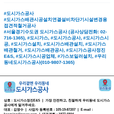
#도시가스공사
#도시가스배관시공설치연결설비차단기시설변경용
접견적철거공사
#서울경기수도권 도시가스공사
(
공사상담전화
: 02-
716-1365),
#도시가스
, #
도시가스공사
, #
도시가스시
공
, #
도시가스설치
, #
도시가스배관설치
, #
도시가스
배관철거, #
도시가스배관공사
, #
도시가스공사정진
E&S, #
도시가스시공업체
,
#가스보일러설치
, #
우리
동네도시가스공사(010-9807-1365)
상호 : 도시가스정진E&S | 가장 안전하고, 친절하게 우리동네 도시가스
공사에게 맡겨주세요.
대표 : 김영수 | 사업자 등록번호 : 105-19-87207 | E-mail :