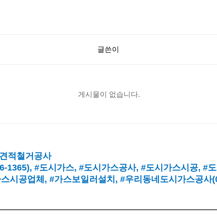
글쓴이
게시물이 없습니다.
견적철거공사
16-1365),
#도시가스
, #
도시가스공사
, #
도시가스시공
, #
도
가스시공업체
,
#가스보일러설치
, #
우리동네도시가스공사(010-