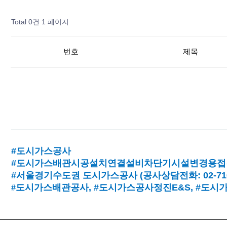
Total 0건
1 페이지
번호
제목
#도시가스공사
#도시가스배관시공설치연결설비차단기시설변경용접
#서울경기수도권 도시가스공사
(
공사상담전화
: 02-7
#
도시가스배관공사
, #
도시가스공사정진
E&S, #
도시