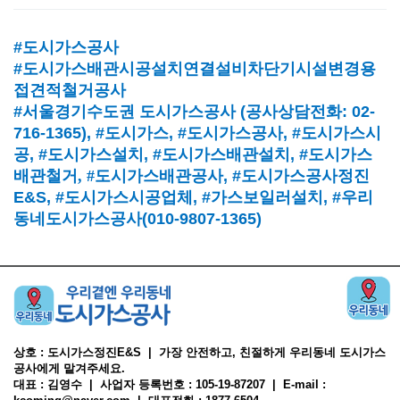
#도시가스공사
#도시가스배관시공설치연결설비차단기시설변경용
접견적철거공사
#서울경기수도권 도시가스공사
(
공사상담전화
: 02-
716-1365),
#도시가스
, #
도시가스공사
, #
도시가스시
공
, #
도시가스설치
, #
도시가스배관설치
, #
도시가스
배관철거, #
도시가스배관공사
, #
도시가스공사정진
E&S, #
도시가스시공업체
,
#가스보일러설치
, #
우리
동네도시가스공사(010-9807-1365)
상호 : 도시가스정진E&S | 가장 안전하고, 친절하게 우리동네 도시가스
공사에게 맡겨주세요.
대표 : 김영수 | 사업자 등록번호 : 105-19-87207 | E-mail :