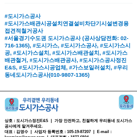
#도시가스공사
#도시가스배관시공설치연결설비차단기시설변경용
접견적철거공사
#서울경기수도권 도시가스공사
(
공사상담전화
: 02-
716-1365),
#도시가스
, #
도시가스공사
, #
도시가스시
공
, #
도시가스설치
, #
도시가스배관설치
, #
도시가스
배관철거, #
도시가스배관공사
, #
도시가스공사정진
E&S, #
도시가스시공업체
,
#가스보일러설치
, #
우리
동네도시가스공사(010-9807-1365)
상호 : 도시가스정진E&S | 가장 안전하고, 친절하게 우리동네 도시가스
공사에게 맡겨주세요.
대표 : 김영수 | 사업자 등록번호 : 105-19-87207 | E-mail :