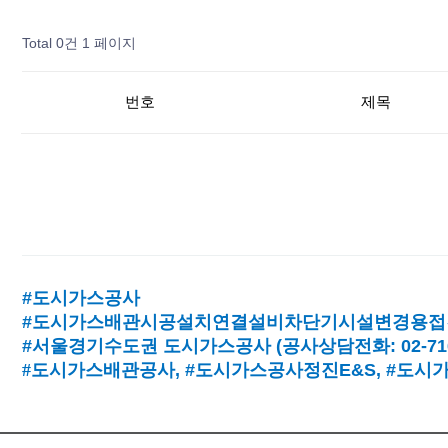
Total 0건
1 페이지
번호
제목
#도시가스공사
#도시가스배관시공설치연결설비차단기시설변경용접
#서울경기수도권 도시가스공사
(
공사상담전화
: 02-7
#
도시가스배관공사
, #
도시가스공사정진
E&S, #
도시