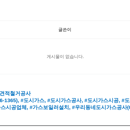
글쓴이
게시물이 없습니다.
견적철거공사
16-1365),
#도시가스
, #
도시가스공사
, #
도시가스시공
, #
도
가스시공업체
,
#가스보일러설치
, #
우리동네도시가스공사(010-