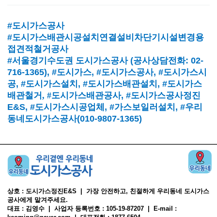
#도시가스공사
#도시가스배관시공설치연결설비차단기시설변경용
접견적철거공사
#서울경기수도권 도시가스공사
(
공사상담전화
: 02-
716-1365),
#도시가스
, #
도시가스공사
, #
도시가스시
공
, #
도시가스설치
, #
도시가스배관설치
, #
도시가스
배관철거, #
도시가스배관공사
, #
도시가스공사정진
E&S, #
도시가스시공업체
,
#가스보일러설치
, #
우리
동네도시가스공사(010-9807-1365)
상호 : 도시가스정진E&S | 가장 안전하고, 친절하게 우리동네 도시가스
공사에게 맡겨주세요.
대표 : 김영수 | 사업자 등록번호 : 105-19-87207 | E-mail :