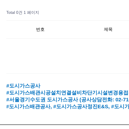
Total 0건
1 페이지
번호
제목
#도시가스공사
#도시가스배관시공설치연결설비차단기시설변경용접
#서울경기수도권 도시가스공사
(
공사상담전화
: 02-7
#
도시가스배관공사
, #
도시가스공사정진
E&S, #
도시