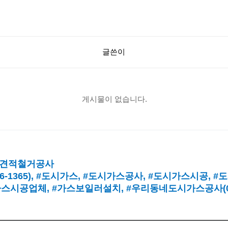
글쓴이
게시물이 없습니다.
견적철거공사
16-1365),
#도시가스
, #
도시가스공사
, #
도시가스시공
, #
도
가스시공업체
,
#가스보일러설치
, #
우리동네도시가스공사(010-