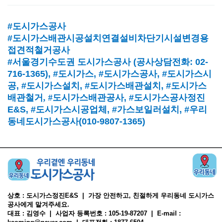
#도시가스공사
#도시가스배관시공설치연결설비차단기시설변경용
접견적철거공사
#서울경기수도권 도시가스공사
(
공사상담전화
: 02-
716-1365),
#도시가스
, #
도시가스공사
, #
도시가스시
공
, #
도시가스설치
, #
도시가스배관설치
, #
도시가스
배관철거, #
도시가스배관공사
, #
도시가스공사정진
E&S, #
도시가스시공업체
,
#가스보일러설치
, #
우리
동네도시가스공사(010-9807-1365)
상호 : 도시가스정진E&S | 가장 안전하고, 친절하게 우리동네 도시가스
공사에게 맡겨주세요.
대표 : 김영수 | 사업자 등록번호 : 105-19-87207 | E-mail :