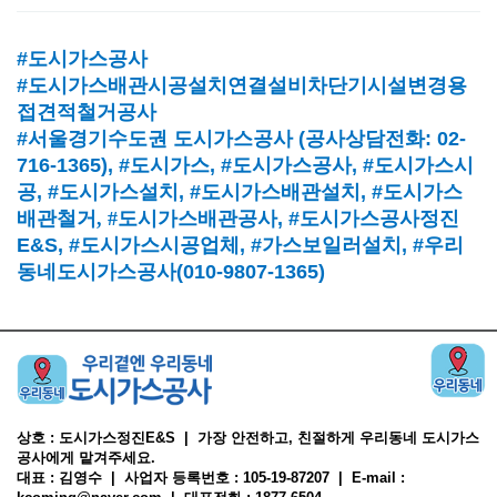
#도시가스공사
#도시가스배관시공설치연결설비차단기시설변경용
접견적철거공사
#서울경기수도권 도시가스공사
(
공사상담전화
: 02-
716-1365),
#도시가스
, #
도시가스공사
, #
도시가스시
공
, #
도시가스설치
, #
도시가스배관설치
, #
도시가스
배관철거, #
도시가스배관공사
, #
도시가스공사정진
E&S, #
도시가스시공업체
,
#가스보일러설치
, #
우리
동네도시가스공사(010-9807-1365)
상호 : 도시가스정진E&S | 가장 안전하고, 친절하게 우리동네 도시가스
공사에게 맡겨주세요.
대표 : 김영수 | 사업자 등록번호 : 105-19-87207 | E-mail :