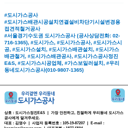
#도시가스공사
#도시가스배관시공설치연결설비차단기시설변경용
접견적철거공사
#서울경기수도권 도시가스공사
(
공사상담전화
: 02-
716-1365),
#도시가스
, #
도시가스공사
, #
도시가스시
공
, #
도시가스설치
, #
도시가스배관설치
, #
도시가스
배관철거, #
도시가스배관공사
, #
도시가스공사정진
E&S, #
도시가스시공업체
,
#가스보일러설치
, #
우리
동네도시가스공사(010-9807-1365)
상호 : 도시가스정진E&S | 가장 안전하고, 친절하게 우리동네 도시가스
공사에게 맡겨주세요.
대표 : 김영수 | 사업자 등록번호 : 105-19-87207 | E-mail :