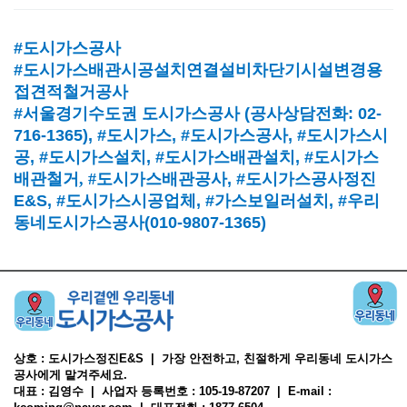
#도시가스공사
#도시가스배관시공설치연결설비차단기시설변경용
접견적철거공사
#서울경기수도권 도시가스공사
(
공사상담전화
: 02-
716-1365),
#도시가스
, #
도시가스공사
, #
도시가스시
공
, #
도시가스설치
, #
도시가스배관설치
, #
도시가스
배관철거, #
도시가스배관공사
, #
도시가스공사정진
E&S, #
도시가스시공업체
,
#가스보일러설치
, #
우리
동네도시가스공사(010-9807-1365)
상호 : 도시가스정진E&S | 가장 안전하고, 친절하게 우리동네 도시가스
공사에게 맡겨주세요.
대표 : 김영수 | 사업자 등록번호 : 105-19-87207 | E-mail :