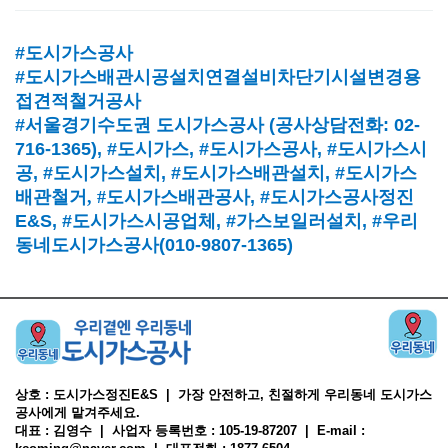
#도시가스공사
#도시가스배관시공설치연결설비차단기시설변경용
접견적철거공사
#서울경기수도권 도시가스공사
(
공사상담전화
: 02-
716-1365),
#도시가스
, #
도시가스공사
, #
도시가스시
공
, #
도시가스설치
, #
도시가스배관설치
, #
도시가스
배관철거, #
도시가스배관공사
, #
도시가스공사정진
E&S, #
도시가스시공업체
,
#가스보일러설치
, #
우리
동네도시가스공사(010-9807-1365)
상호 : 도시가스정진E&S | 가장 안전하고, 친절하게 우리동네 도시가스
공사에게 맡겨주세요.
대표 : 김영수 | 사업자 등록번호 : 105-19-87207 | E-mail :