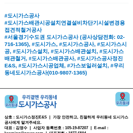
#도시가스공사
#도시가스배관시공설치연결설비차단기시설변경용
접견적철거공사
#서울경기수도권 도시가스공사
(
공사상담전화
: 02-
716-1365),
#도시가스
, #
도시가스공사
, #
도시가스시
공
, #
도시가스설치
, #
도시가스배관설치
, #
도시가스
배관철거, #
도시가스배관공사
, #
도시가스공사정진
E&S, #
도시가스시공업체
,
#가스보일러설치
, #
우리
동네도시가스공사(010-9807-1365)
상호 : 도시가스정진E&S | 가장 안전하고, 친절하게 우리동네 도시가스
공사에게 맡겨주세요.
대표 : 김영수 | 사업자 등록번호 : 105-19-87207 | E-mail :