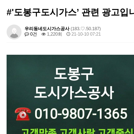
#'도봉구도시가스’ 관련 광고입
우리동네도시가스공사
(183.♡.50.187)
0건
1,220회
21-10-10 07:21