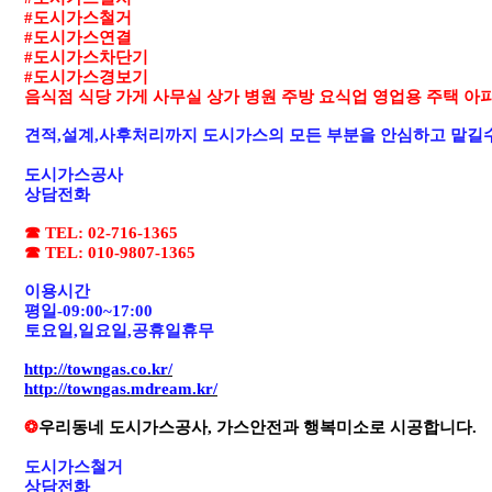
#
도시가스철거
#
도시가스연결
#
도시가스차단기
#
도시가스경보기
음식점 식당 가게 사무실 상가 병원 주방 요식업 영업용 주택 아
견적
,
설계
,
사후처리까지 도시가스의 모든 부분을 안심하고 맡길
도시가스공사
상담전화
☎
TEL: 02-716-1365
☎
TEL: 010-9807-1365
이용시간
평일
-09:00~17:00
토요일
,
일요일
,
공휴일휴무
http://towngas.co.kr/
http://towngas.mdream.kr/
❂
우리동네 도시가스공사
,
가스안전과 행복미소로 시공합니다
.
도시가스철거
상담전화