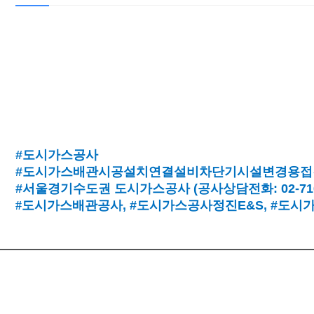
#도시가스공사
#도시가스배관시공설치연결설비차단기시설변경용접
#서울경기수도권 도시가스공사
(
공사상담전화
: 02-7
#
도시가스배관공사
, #
도시가스공사정진
E&S, #
도시
상호 :
대표 : 김
주소 : 서울