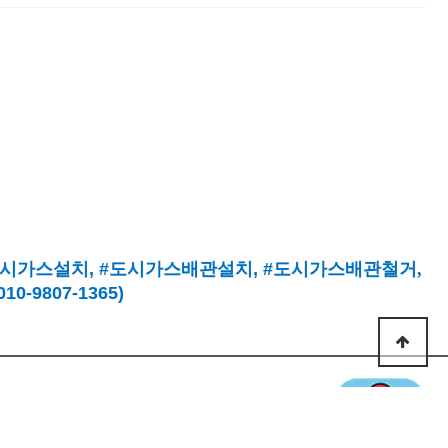
시가스설치
, #
도시가스배관설치
, #
도시가스배관철거,
9807-1365)
상단으로
 맡겨주세요.
com | 대표전화 : 1877-6504
807-1365 / 010-6337-0692