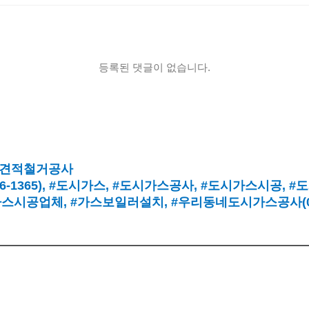
등록된 댓글이 없습니다.
견적철거공사
16-1365),
#도시가스
, #
도시가스공사
, #
도시가스시공
, #
도
가스시공업체
,
#가스보일러설치
, #
우리동네도시가스공사(010-
 도시가스정진E&S | 가장 안전하고, 친절하게 우리동네 도시가스공사에게
영수 | 사업자 등록번호 : 105-19-87207 | E-mail : kcoming@naver.
시 송파구 송이로32길4-13, 102 | TEL : 02-716-1365 | Mob. : 010-9