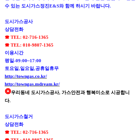
수 있는 도시가스정진
E&S
와 함께 하시기 바랍니다
.
도시가스공사
상담전화
☎
TEL: 02-716-1365
☎
TEL: 010-9807-1365
이용시간
평일
-09:00~17:00
토요일
,
일요일
,
공휴일휴무
http://towngas.co.kr/
http://towngas.mdream.kr/
❂
우리동네 도시가스공사
,
가스안전과 행복미소로 시공합니
다
.
도시가스철거
상담전화
☎
TEL: 02-716-1365
☎
TEL: 010-9807-1365