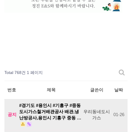
Total 768건
1 페이지
번호
제목
글쓴이
날짜
#경기도 #용인시 #기흥구 #중동
도시가스철거배관공사 배관,냉
우리동네도시
공지
01-26
난방공사,용인시 기흥구 중동 …
가스