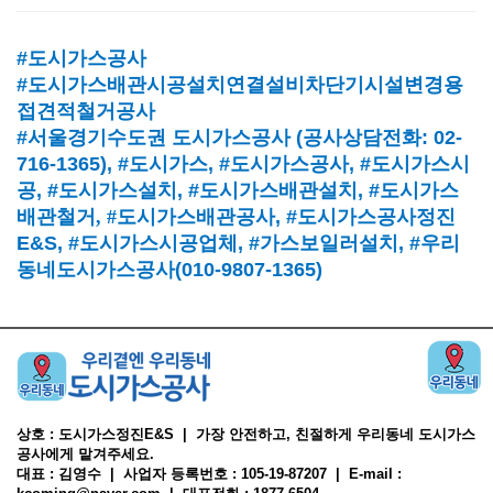
#도시가스공사
#도시가스배관시공설치연결설비차단기시설변경용
접견적철거공사
#서울경기수도권 도시가스공사
(
공사상담전화
: 02-
716-1365),
#도시가스
, #
도시가스공사
, #
도시가스시
공
, #
도시가스설치
, #
도시가스배관설치
, #
도시가스
배관철거, #
도시가스배관공사
, #
도시가스공사정진
E&S, #
도시가스시공업체
,
#가스보일러설치
, #
우리
동네도시가스공사(010-9807-1365)
상호 : 도시가스정진E&S | 가장 안전하고, 친절하게 우리동네 도시가스
공사에게 맡겨주세요.
대표 : 김영수 | 사업자 등록번호 : 105-19-87207 | E-mail :