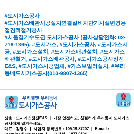
#도시가스공사
#도시가스배관시공설치연결설비차단기시설변경용
접견적철거공사
#서울경기수도권 도시가스공사
(
공사상담전화
: 02-
716-1365),
#도시가스
, #
도시가스공사
, #
도시가스시
공
, #
도시가스설치
, #
도시가스배관설치
, #
도시가스
배관철거, #
도시가스배관공사
, #
도시가스공사정진
E&S, #
도시가스시공업체
,
#가스보일러설치
, #
우리
동네도시가스공사(010-9807-1365)
상호 : 도시가스정진E&S | 가장 안전하고, 친절하게 우리동네 도시가스
공사에게 맡겨주세요.
대표 : 김영수 | 사업자 등록번호 : 105-19-87207 | E-mail :