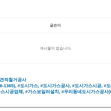
글쓴이
게시물이 없습니다.
견적철거공사
16-1365),
#도시가스
, #
도시가스공사
, #
도시가스시공
, #
도
가스시공업체
,
#가스보일러설치
, #
우리동네도시가스공사(010-