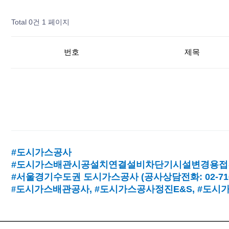
Total 0건
1 페이지
번호
제목
#도시가스공사
#도시가스배관시공설치연결설비차단기시설변경용접
#서울경기수도권 도시가스공사
(
공사상담전화
: 02-7
#
도시가스배관공사
, #
도시가스공사정진
E&S, #
도시