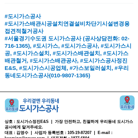
#도시가스공사
#도시가스배관시공설치연결설비차단기시설변경용
접견적철거공사
#서울경기수도권 도시가스공사
(
공사상담전화
: 02-
716-1365),
#도시가스
, #
도시가스공사
, #
도시가스시
공
, #
도시가스설치
, #
도시가스배관설치
, #
도시가스
배관철거, #
도시가스배관공사
, #
도시가스공사정진
E&S, #
도시가스시공업체
,
#가스보일러설치
, #
우리
동네도시가스공사(010-9807-1365)
상호 : 도시가스정진E&S | 가장 안전하고, 친절하게 우리동네 도시가스
공사에게 맡겨주세요.
대표 : 김영수 | 사업자 등록번호 : 105-19-87207 | E-mail :