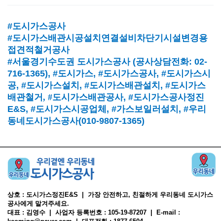
#도시가스공사
#도시가스배관시공설치연결설비차단기시설변경용
접견적철거공사
#서울경기수도권 도시가스공사
(
공사상담전화
: 02-
716-1365),
#도시가스
, #
도시가스공사
, #
도시가스시
공
, #
도시가스설치
, #
도시가스배관설치
, #
도시가스
배관철거, #
도시가스배관공사
, #
도시가스공사정진
E&S, #
도시가스시공업체
,
#가스보일러설치
, #
우리
동네도시가스공사(010-9807-1365)
상호 : 도시가스정진E&S | 가장 안전하고, 친절하게 우리동네 도시가스
공사에게 맡겨주세요.
대표 : 김영수 | 사업자 등록번호 : 105-19-87207 | E-mail :