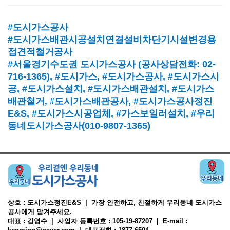
#도시가스공사
#도시가스배관시공설치연결설비차단기시설변경용
접견적철거공사
#서울경기수도권 도시가스공사
(
공사상담전화
: 02-
716-1365),
#도시가스
, #
도시가스공사
, #
도시가스시
공
, #
도시가스설치
, #
도시가스배관설치
, #
도시가스
배관철거, #
도시가스배관공사
, #
도시가스공사정진
E&S, #
도시가스시공업체
,
#가스보일러설치
, #
우리
동네도시가스공사(010-9807-1365)
상호 : 도시가스정진E&S | 가장 안전하고, 친절하게 우리동네 도시가스
공사에게 맡겨주세요.
대표 : 김영수 | 사업자 등록번호 : 105-19-87207 | E-mail :