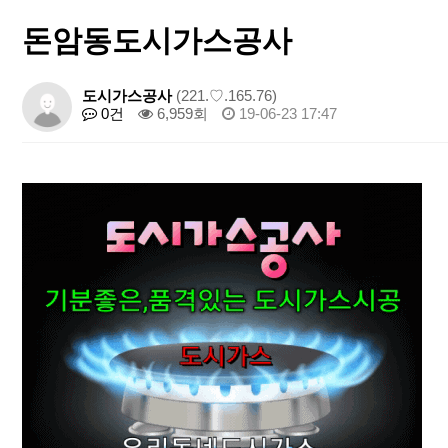
돈암동도시가스공사
도시가스공사
(221.♡.165.76)
0건
6,959회
19-06-23 17:47