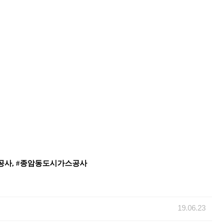
공사, #종암동도시가스공사
19.06.23