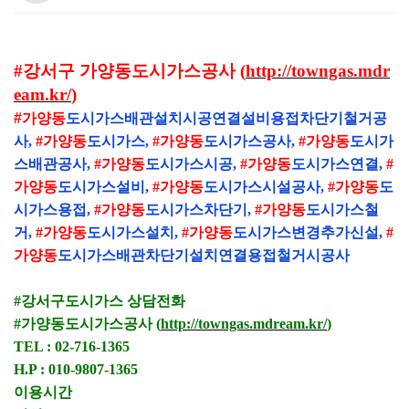
#
강서구 가양동도시가스공사
(
http://towngas.mdr
eam.kr/
)
#가양동
도시가스배관설치시공연결설비용접차단기철거공
사
,
#
가양동
도시가스
,
#
가양동
도시가스공사
,
#
가양동
도시가
스배관공사
,
#
가양동
도시가스시공
,
#
가양동
도시가스연결
,
#
가양동
도시가스설비
,
#
가양동
도시가스시설공사
,
#
가양동
도
시가스용접
,
#
가양동
도시가스차단기
,
#
가양동
도시가스철
거
,
#
가양동
도시가스설치
,
#
가양동
도시가스변경추가신설
,
#
가양동
도시가스배관차단기설치연결용접철거시공사
#
강서구도시가스 상담전화
#
가양동도시가스공사
(
http://towngas.mdream.kr/
)
TEL : 02-716-1365
H.P : 010-9807-1365
이용시간